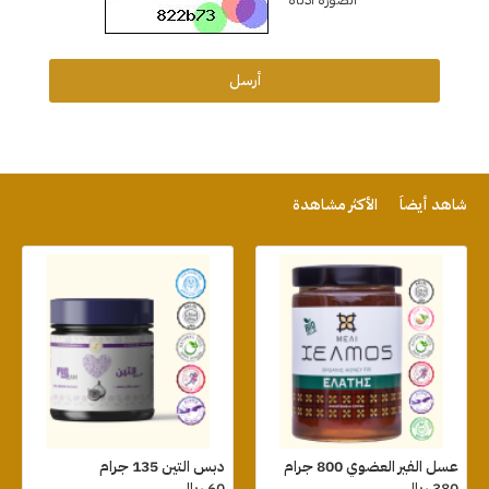
أرسل
شاهد أيضاً
الأكثر مشاهدة
عسل الفير العضوي 800 جرام
دبس التين 135 جرام
380 ريال
60 ريال