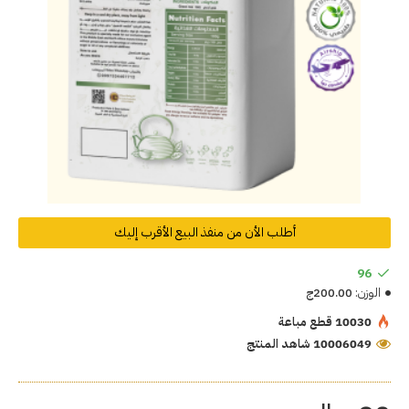
أطلب الأن من منفذ البيع الأقرب إليك
96
الوزن:
200.00ج
10030 قطع مباعة
10006049 شاهد المنتج