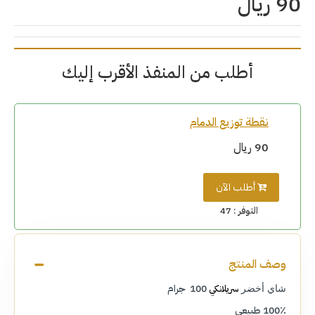
90 ريال
أطلب من المنفذ الأقرب إليك
نقطة توزيع الدمام
90 ريال
أطلب الآن
التوفر :
47
وصف المنتج
100 جرام
سريلانكي
شاي أخضر
100٪ طبيعي