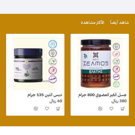
شاهد أيضاً
الأكثر مشاهدة
عسل الفير العضوي 800 جرام
دبس التين 135 جرام
380 ريال
60 ريال