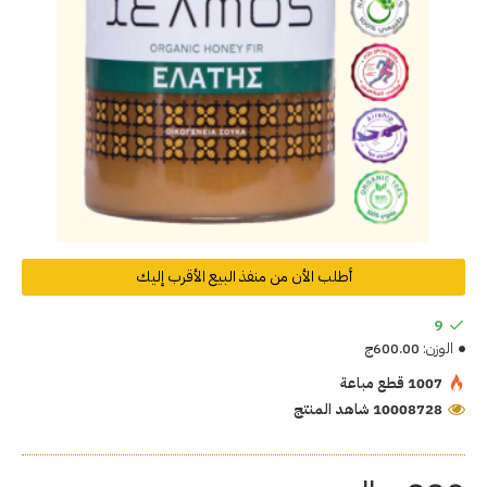
أطلب الأن من منفذ البيع الأقرب إليك
9
الوزن:
600.00ج
1007 قطع مباعة
10008728 شاهد المنتج