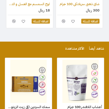
شاي ذهبي سريلانكي 100 جرام
لوح السمسم مع العسل و التوت البري (قطعة واحدة) 75 جرام
300 ريال
18 ريال
اضافة للسلة
اضافة للسلة
شاهد أيضاً
الأكثر مشاهدة
أعشاب اللافندر 100 جرام
سمك السردين (في زيت الزيتون البكر العضوي الممتاز) 120 جرام