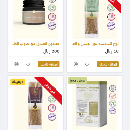
لوح السمسم مع العسل و الفستق (قطعة واحدة) 75 جرام
معجون العسل مع حبوب الطلع وغذاء ملكات النحل والعكبر 100 جرام
18 ريال
200 ريال
اضافة للسلة
اضافة للسلة
عرض مميز
لا يفوتك
غير متوفر