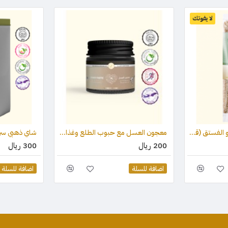
لا يفوتك
لوح السمسم مع العسل و الفستق (قطعة واحدة) 75 جرام
معجون العسل مع حبوب الطلع وغذاء ملكات النحل والعكبر 100 جرام
شاي ذهبي سريلانكي
200 ريال
300 ريال
اضافة للسلة
اضافة للسلة