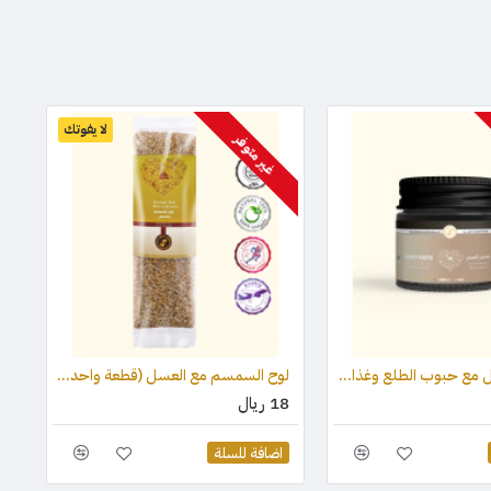
لا يفوتك
غير متوفر
معجون العسل مع حبوب الطلع وغذاء ملكات النحل والعكبر 210 جرام
لوح السمسم مع العسل (قطعة واحدة ) 75 جرام
18 ريال
اضافة للسلة