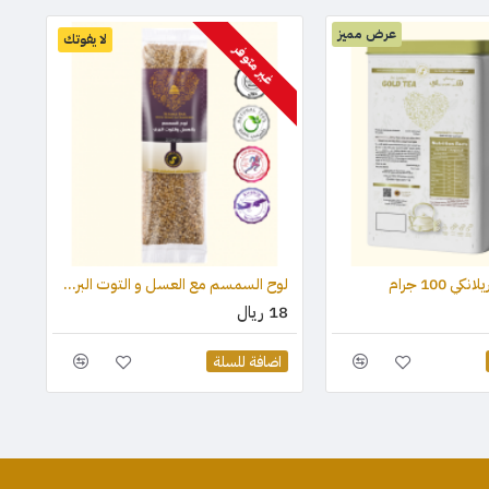
عرض مميز
لا يفوتك
غير متوفر
 100 جرام
لوح السمسم مع العسل و التوت البري (قطعة واحدة) 75 جرام
18 ريال
اضافة للسلة