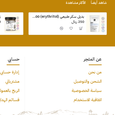
شاهد أيضاً
الأكثر مشاهدة
بديل سكر طبيعي (erythritol) 500 جرام
ز
250 ريال
0
عن المتجر
حسابي
من نحن
إدارة حسابي
الشحن والتوصيل
مشترياتي
سياسة الخصوصية
الربح بالعمول
اتفاقية الاستخدام
قسائم الهدايا