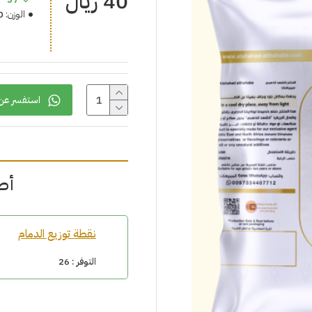
40 ريال
الوزن:
0
استفسر عن 
أط
نقطة توزيع الدمام
التوفر :
26