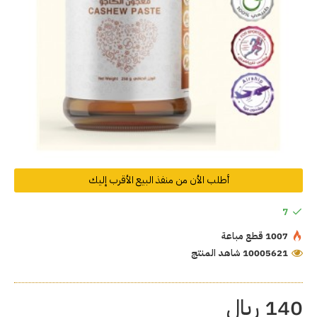
أطلب الأن من منفذ البيع الأقرب إليك
7
1007 قطع مباعة
10005621 شاهد المنتج
140 ريال