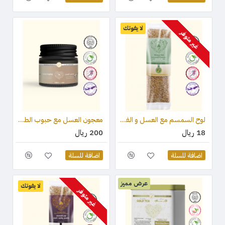
لا يفوتك
غير متوفر
لوح السمسم مع العسل و الفستق (قطعة واحدة) 75 جرام
معجون العسل مع حبوب الطلع وغذاء ملكات النحل والعكبر 100 جرام
18 ريال
200 ريال
اضافة للسلة
اضافة للسلة
عرض مميز
لا يفوتك
غير متوفر