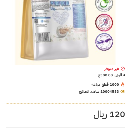
غير متوفر
الوزن:
500.00ج
1000 قطع مباعة
10004583 شاهد المنتج
120 ريال