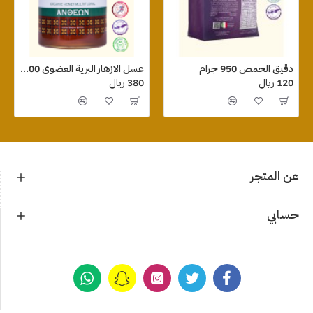
دقيق الحمص 950 جرام
عسل الازهار البرية العضوي 800 جرام
120 ريال
380 ريال
عن المتجر
حسابي