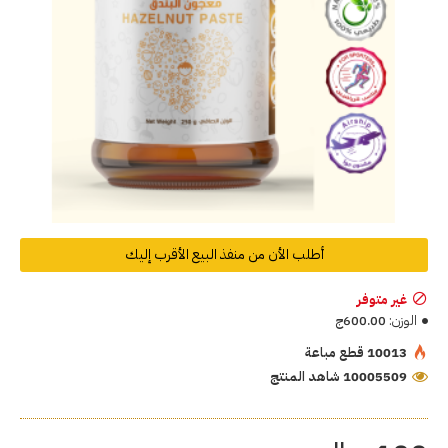
أطلب الأن من منفذ البيع الأقرب إليك
غير متوفر
الوزن:
600.00ج
10013 قطع مباعة
10005509 شاهد المنتج