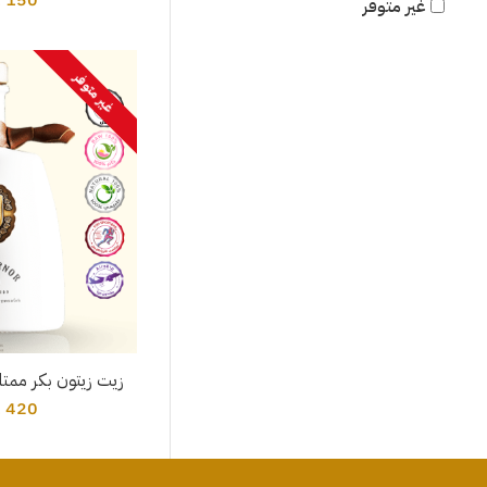
غير متوفر
غير متوفر
زيت زيتون بكر ممتاز ليم
420 ريال