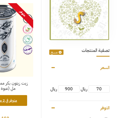
متوفر
تصفية المنتجات
مسح
السعر
مل (عبوة 
ريال
ريال
متوفر في 2 منافذ بيع
التوفر
150 ريال