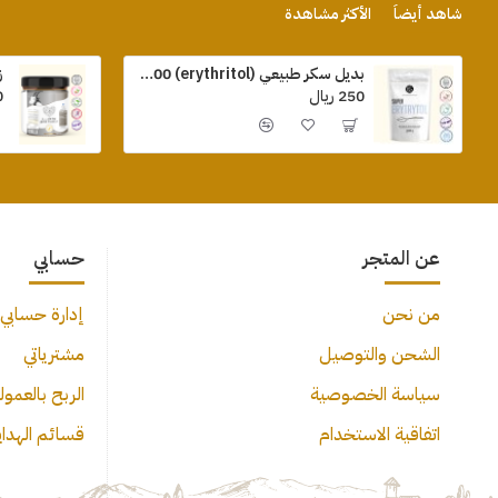
شاهد أيضاً
الأكثر مشاهدة
بديل سكر طبيعي (erythritol) 500 جرام
ز
250 ريال
0
عن المتجر
حسابي
من نحن
إدارة حسابي
الشحن والتوصيل
مشترياتي
سياسة الخصوصية
الربح بالعمول
اتفاقية الاستخدام
قسائم الهدايا