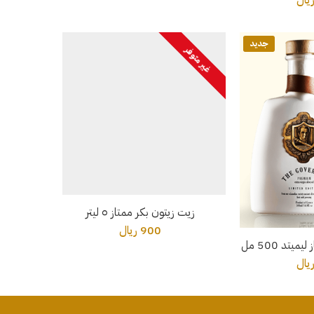
جديد
غير متوفر
زيت زيتون بكر ممتاز ٥ ليتر
900 ريال
يتد 500 مل