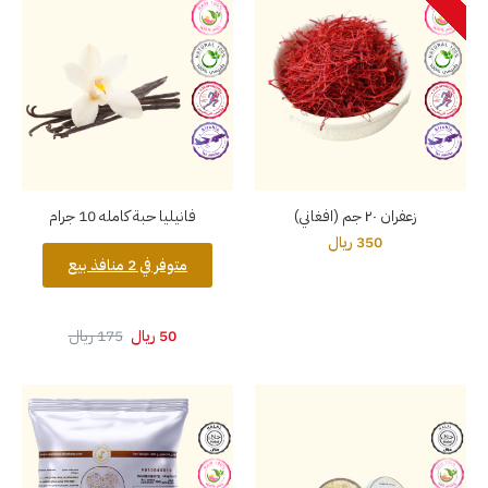
زعفران ٢٠ جم (افغاني)
فانيليا حبة كامله 10 جرام
350 ريال
متوفر في 2 منافذ بيع
50 ريال
175 ريال