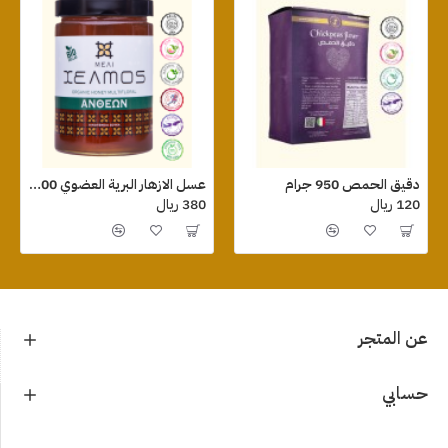
دقيق الحمص 950 جرام
عسل الازهار البرية العضوي 800 جرام
120 ريال
380 ريال
عن المتجر
حسابي