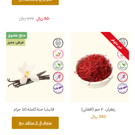
50 ريال
175 ريال
منتج عضوي
غير متوفر
عرض مميز
زعفران ٢٠ جم (افغاني)
فانيليا حبة كامله 10 جرام
350 ريال
متوفر في 2 منافذ بيع