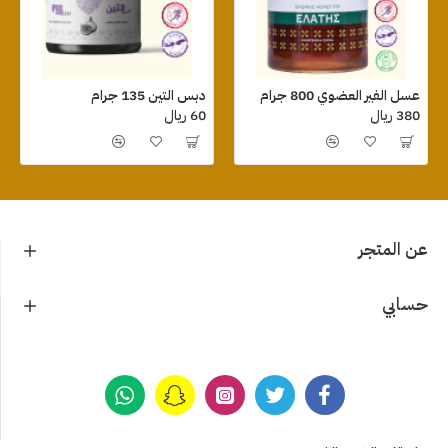
عسل الفير العضوي 800 جرام
دبس التين 135 جرام
380 ريال
60 ريال
عن المتجر
حسابي