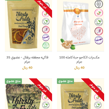
غير متوفر
مكسرات الكاجو حبة كامله 100
فاكهه مجففه برتقال - عضوي 35
جرام
جرام
40 ريال
40 ريال
منتج عضوي
منتج عضوي
غير متوفر
غير متوفر