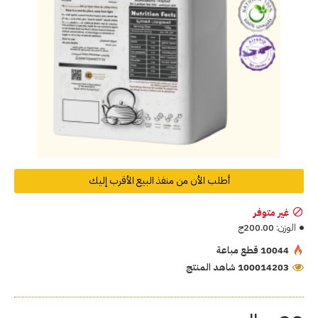
أطلب الأن من منفذ البيع الأقرب إليك
غير متوفر
الوزن:
200.00ج
10044 قطع مباعة
100014203 شاهد المنتج